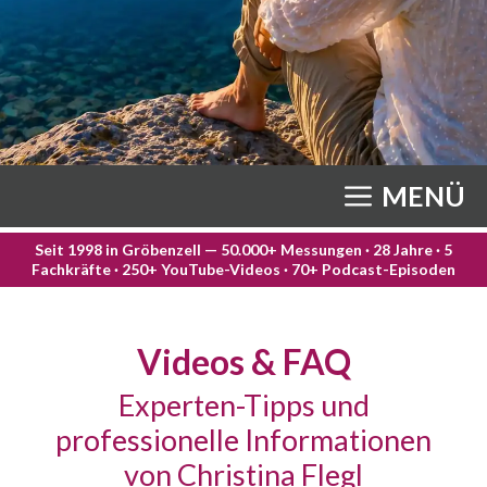
MENÜ
Seit 1998 in Gröbenzell — 50.000+ Messungen · 28 Jahre · 5
Fachkräfte · 250+ YouTube-Videos · 70+ Podcast-Episoden
Videos & FAQ
Experten-Tipps und
professionelle Informationen
von Christina Flegl