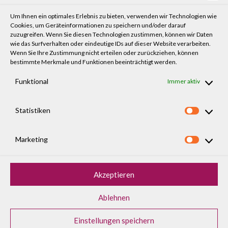
KONTAKT
Um Ihnen ein optimales Erlebnis zu bieten, verwenden wir Technologien wie
Praxis für Augenoptik und Optometrie Flegl GmbH
Cookies, um Geräteinformationen zu speichern und/oder darauf
Puchheimer Straße 5
zuzugreifen. Wenn Sie diesen Technologien zustimmen, können wir Daten
wie das Surfverhalten oder eindeutige IDs auf dieser Website verarbeiten.
82194 Gröbenzell
Wenn Sie Ihre Zustimmung nicht erteilen oder zurückziehen, können
bestimmte Merkmale und Funktionen beeinträchtigt werden.
+49 (0)8142 - 59 06 59
Funktional
Immer aktiv
WhatsApp-Service: +49 (0)176 - 588 73 854
info@flegl-augenoptik.de
Statistiken
Statist
ÖFFNUNGSZEITEN
Marketing
Montag bis Freitag
Market
09:00 – 12:00
14:00 – 18:00
Akzeptieren
Ablehnen
Einstellungen speichern
© 2026 FLEGL AUGENOPTIK