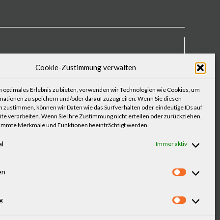
 Augenoptik-Blog
Cookie-Zustimmung verwalten
 Buch: „Unsere Augen im Fokus“
 Podcast:
„Die Sehproblem-Löser“
 optimales Erlebnis zu bieten, verwenden wir Technologien wie Cookies, um
 1998
mationen zu speichern und/oder darauf zuzugreifen. Wenn Sie diesen
 zustimmen, können wir Daten wie das Surfverhalten oder eindeutige IDs auf
nterview
te verarbeiten. Wenn Sie Ihre Zustimmung nicht erteilen oder zurückziehen,
ertungen
immte Merkmale und Funktionen beeinträchtigt werden.
al
Immer aktiv
amnesebogen
für Kinder
en
Statistik
g
Marketi