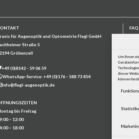
KONTAKT
FAQ
raxis für Augenoptik und Optometrie Flegl GmbH
Mein
uchheimer Straße 5
Mein
2194 Gröbenzell
Mein
Um Ihnen ein
Seit
Geräteinfor
+49 (0)8142 - 59 06 59
Technologien
TV-I
dieser Websi
WhatsApp-Service: +49 (0)176 - 588 73 854
Bew
können best
info@flegl-augenoptik.de
Funktion
An
FFNUNGSZEITEN
Statistik
ontag bis Freitag
9:00 – 12:00
Marketin
4:00 – 18:00