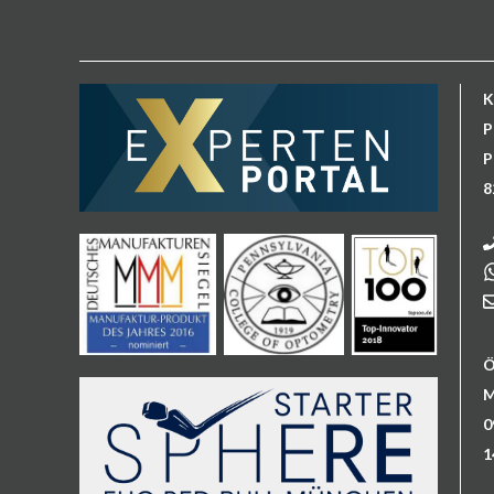
P
P
8
Ö
M
0
1