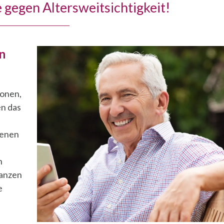
gegen Altersweitsichtigkeit!
n
ionen,
en das
denen
n
ganzen
e