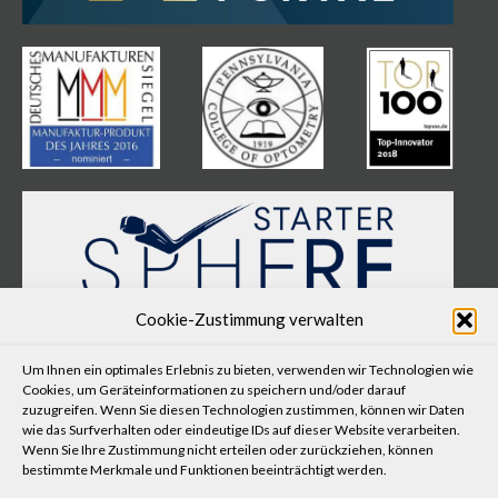
Cookie-Zustimmung verwalten
KONTAKT
Um Ihnen ein optimales Erlebnis zu bieten, verwenden wir Technologien wie
Praxis für Augenoptik und Optometrie Flegl GmbH
Cookies, um Geräteinformationen zu speichern und/oder darauf
zuzugreifen. Wenn Sie diesen Technologien zustimmen, können wir Daten
Puchheimer Straße 5
wie das Surfverhalten oder eindeutige IDs auf dieser Website verarbeiten.
82194 Gröbenzell
Wenn Sie Ihre Zustimmung nicht erteilen oder zurückziehen, können
bestimmte Merkmale und Funktionen beeinträchtigt werden.
+49 (0)8142 - 59 06 59