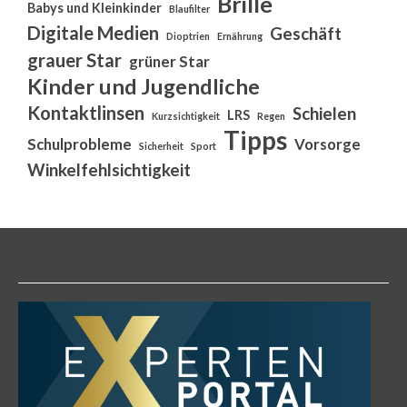
Brille
Babys und Kleinkinder
Blaufilter
Digitale Medien
Geschäft
Dioptrien
Ernährung
grauer Star
grüner Star
Kinder und Jugendliche
Kontaktlinsen
Schielen
LRS
Kurzsichtigkeit
Regen
Tipps
Schulprobleme
Vorsorge
Sicherheit
Sport
Winkelfehlsichtigkeit