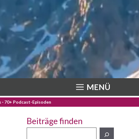
MENÜ
os · 70+ Podcast-Episoden
Beiträge finden
Beiträge