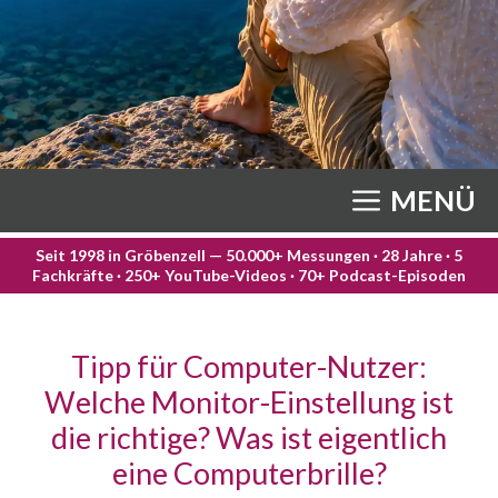
MENÜ
Seit 1998 in Gröbenzell — 50.000+ Messungen · 28 Jahre · 5
Fachkräfte · 250+ YouTube-Videos · 70+ Podcast-Episoden
Tipp für Computer-Nutzer:
Welche Monitor-Einstellung ist
die richtige? Was ist eigentlich
eine Computerbrille?