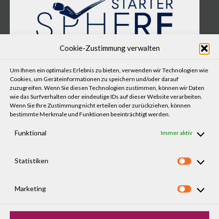
Cookie-Zustimmung verwalten
KONTAKT
Um Ihnen ein optimales Erlebnis zu bieten, verwenden wir Technologien wie
Praxis für Augenoptik und Optometrie Flegl GmbH
Cookies, um Geräteinformationen zu speichern und/oder darauf
Puchheimer Straße 5
zuzugreifen. Wenn Sie diesen Technologien zustimmen, können wir Daten
wie das Surfverhalten oder eindeutige IDs auf dieser Website verarbeiten.
82194 Gröbenzell
Wenn Sie Ihre Zustimmung nicht erteilen oder zurückziehen, können
bestimmte Merkmale und Funktionen beeinträchtigt werden.
+49 (0)8142 - 59 06 59
Funktional
Immer aktiv
WhatsApp-Service: +49 (0)176 - 588 73 854
info@flegl-augenoptik.de
Statistiken
Statist
ÖFFNUNGSZEITEN
Marketing
Montag bis Freitag
Market
09:00 – 12:00