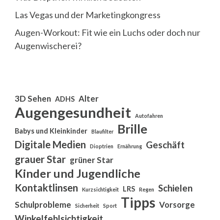
Las Vegas und der Marketingkongress
Augen-Workout: Fit wie ein Luchs oder doch nur
Augenwischerei?
3D Sehen
Alter
ADHS
Augengesundheit
Autofahren
Brille
Babys und Kleinkinder
Blaufilter
Digitale Medien
Geschäft
Dioptrien
Ernährung
grauer Star
grüner Star
Kinder und Jugendliche
Kontaktlinsen
Schielen
LRS
Kurzsichtigkeit
Regen
Tipps
Schulprobleme
Vorsorge
Sicherheit
Sport
Winkelfehlsichtigkeit